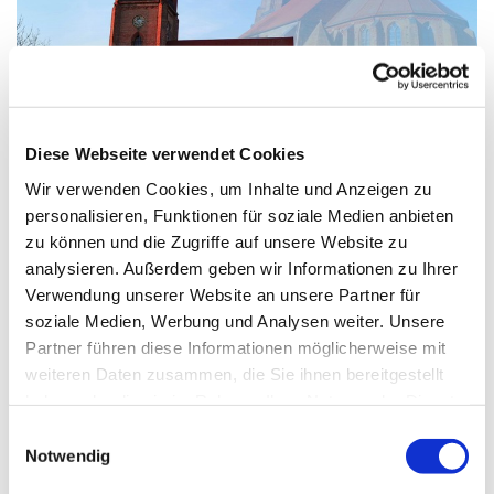
© vk
Diese Webseite verwendet Cookies
Wir verwenden Cookies, um Inhalte und Anzeigen zu
Sonntag, 12. Juli 2026, 10:30 Uhr
personalisieren, Funktionen für soziale Medien anbieten
zu können und die Zugriffe auf unsere Website zu
St. Marien-Andreas Kirche,
analysieren. Außerdem geben wir Informationen zu Ihrer
Kirchplatz 1, 14712 Rathenow
Verwendung unserer Website an unsere Partner für
soziale Medien, Werbung und Analysen weiter. Unsere
Partner führen diese Informationen möglicherweise mit
weiteren Daten zusammen, die Sie ihnen bereitgestellt
haben oder die sie im Rahmen Ihrer Nutzung der Dienste
gesammelt haben.
E
Notwendig
i
n